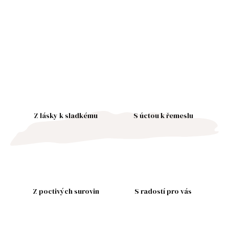
Z lásky k sladkému
S úctou k řemeslu
Z poctivých surovin
S radostí pro vás