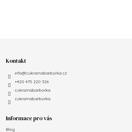
Zápatí
Kontakt
info
@
cukrarnabarborka.cz
+420 475 220 326
cukrarnabarborka
cukrarnabarborka
Informace pro vás
Blog