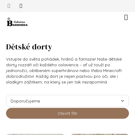
Přejít na obsah
Náku
Dětské dorty
Vstupte do světa pohádek, hrdinů a fantazie! Naše dětské
dorty rozzáří oči každého oslavence – ať už touží po
jednorožci, oblíbeném superhrdinovi nebo třeba Minecraft
dobrodružství. Každý dort je nejen pastvou pro oči, ale i
sladkým zážitkem, na který se jen tak nezapomíná.
Řazení produktů
Doporučujeme
Nejlevnější
Otevřít filtr
Nejdražší
Výpis produktů