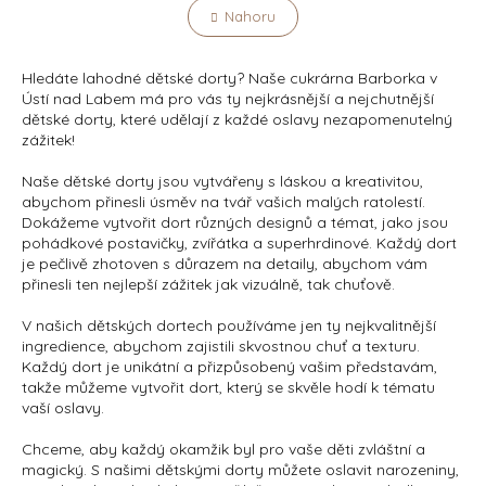
Nahoru
Hledáte lahodné dětské dorty? Naše cukrárna Barborka v
Ústí nad Labem má pro vás ty nejkrásnější a nejchutnější
dětské dorty, které udělají z každé oslavy nezapomenutelný
zážitek!
Naše dětské dorty jsou vytvářeny s láskou a kreativitou,
abychom přinesli úsměv na tvář vašich malých ratolestí.
Dokážeme vytvořit dort různých designů a témat, jako jsou
pohádkové postavičky, zvířátka a superhrdinové. Každý dort
je pečlivě zhotoven s důrazem na detaily, abychom vám
přinesli ten nejlepší zážitek jak vizuálně, tak chuťově.
V našich dětských dortech používáme jen ty nejkvalitnější
ingredience, abychom zajistili skvostnou chuť a texturu.
Každý dort je unikátní a přizpůsobený vašim představám,
takže můžeme vytvořit dort, který se skvěle hodí k tématu
vaší oslavy.
Chceme, aby každý okamžik byl pro vaše děti zvláštní a
magický. S našimi dětskými dorty můžete oslavit narozeniny,