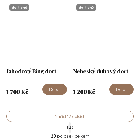
do 4 dnů
do 4 dnů
Jahodový Bing dort
Nebeský duhový dort
Detail
Detail
1 700 Kč
1 200 Kč
Načíst 12 dalších
Stránkování
1
3
Ovládací prvky výpisu
29
položek celkem