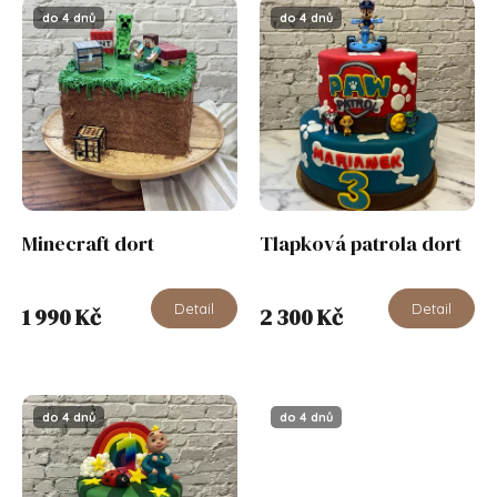
Nejprodávanější
do 4 dnů
do 4 dnů
Abecedně
Minecraft dort
Tlapková patrola dort
Detail
Detail
1 990 Kč
2 300 Kč
do 4 dnů
do 4 dnů