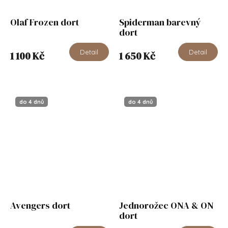
Olaf Frozen dort
Spiderman barevný
dort
Detail
Detail
1 100 Kč
1 650 Kč
do 4 dnů
do 4 dnů
Avengers dort
Jednorožec ONA & ON
dort