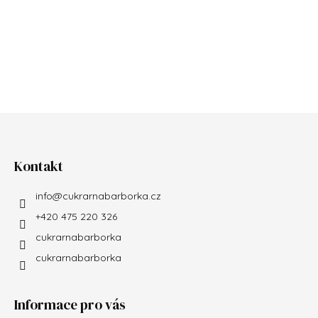
Zápatí
Kontakt
info
@
cukrarnabarborka.cz
+420 475 220 326
cukrarnabarborka
cukrarnabarborka
Informace pro vás