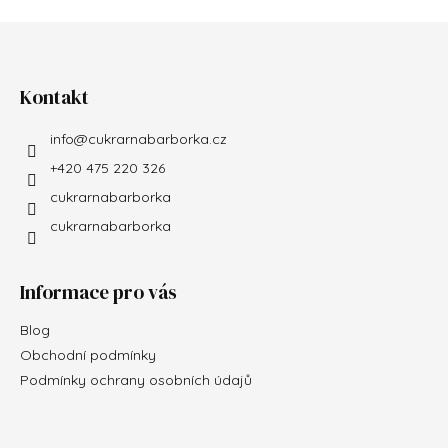
Zápatí
Kontakt
info
@
cukrarnabarborka.cz
+420 475 220 326
cukrarnabarborka
cukrarnabarborka
Informace pro vás
Blog
Obchodní podmínky
Podmínky ochrany osobních údajů