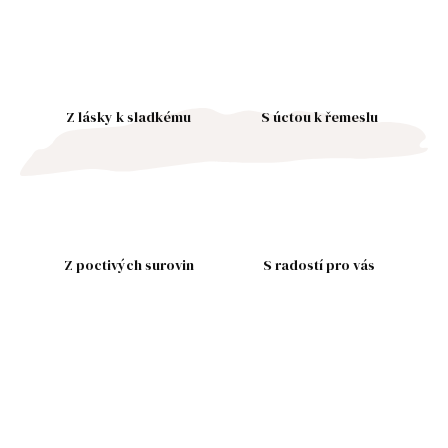
Z lásky k sladkému
S úctou k řemeslu
Z poctivých surovin
S radostí pro vás