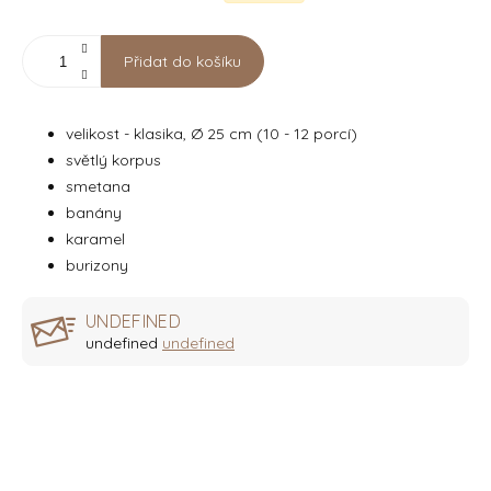
Přidat do košíku
velikost - klasika, Ø 25 cm (10 - 12 porcí)
světlý korpus
smetana
banány
karamel
burizony
UNDEFINED
undefined
undefined