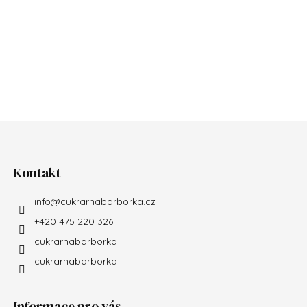
Zápatí
Kontakt
info
@
cukrarnabarborka.cz
+420 475 220 326
cukrarnabarborka
cukrarnabarborka
Informace pro vás