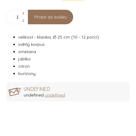
Přidat do košíku
velikost - klasika, Ø 25 cm (10 - 12 porcí)
světlý korpus
smetana
jablko
citron
burizony
UNDEFINED
undefined
undefined