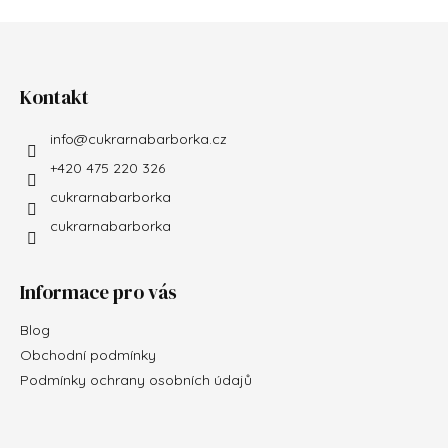
Zápatí
Kontakt
info
@
cukrarnabarborka.cz
+420 475 220 326
cukrarnabarborka
cukrarnabarborka
Informace pro vás
Blog
Obchodní podmínky
Podmínky ochrany osobních údajů