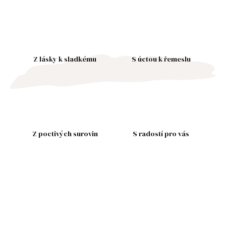
Z lásky k sladkému
S úctou k řemeslu
Z poctivých surovin
S radostí pro vás